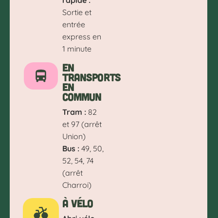
rapide :
Sortie et
entrée
express en
1 minute
En
transports
en
commun
Tram :
82
et 97 (arrêt
Union)
Bus :
49, 50,
52, 54, 74
(arrêt
Charroi)
À vélo