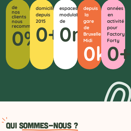
de
domiciliations
espaces
depuis
années
nos
depuis
modulables
la
en
clients
2015
de
gare
activité
nous
0
+
0
m²
recommandent
de
pour
0
%
Bruxelles-
Factory
Midi
Forty
0
km
0
+
Qui
sommes-nous ?